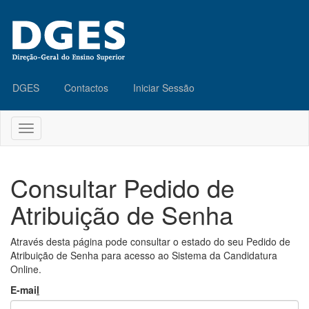
Saltar
para
o
conteúdo
DGES
Contactos
Iniciar Sessão
Apresentar/Esconder
menu
principal
Consultar Pedido de
Atribuição de Senha
Através desta página pode consultar o estado do seu Pedido de
Atribuição de Senha para acesso ao Sistema da Candidatura
Online.
E-mai
l