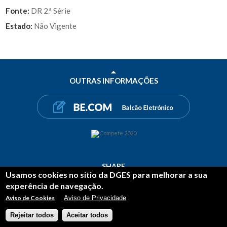
Fonte:
DR 2.ª Série
Estado:
Não Vigente
OUTRAS INFORMAÇÕES
SHARE
Usamos cookies no sitio da DGES para melhorar a sua
FACEBOOK
TWITTER
LINKEDIN
experência de navegação.
Aviso de Cookies
Aviso de Privacidade
Powered BY
COPYRIGHT © DGES 2026
[3]
Rejeitar todos
Aceitar todos