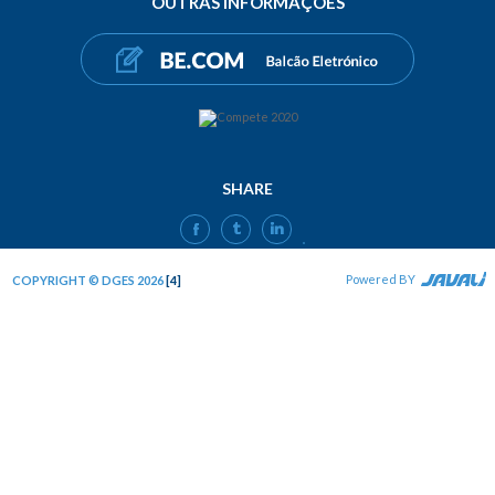
OUTRAS INFORMAÇÕES
SHARE
FACEBOOK
TWITTER
LINKEDIN
Powered BY
COPYRIGHT © DGES 2026
[4]