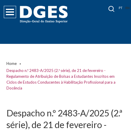
PT
EN
Home
Despacho n.º 2483-A/2025 (2.ª série), de 21 de fevereiro -
Regulamento de Atribuição de Bolsas a Estudantes Inscritos em
Ciclos de Estudos Conducentes à Habilitação Profissional para a
Docência
Despacho n.º 2483-A/2025 (2.ª
série), de 21 de fevereiro -