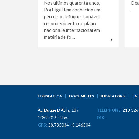
Nos últimos quarenta anos,
Dea
Portugal tem conhecido um
...
percurso de inquestionável
reconhecimento no plano
nacional e internacional em
matéria de fo ...
LEGISLATION
DOCUMENTS
INDICATORS
LIN
Av. Duque D'Ávila, 137
TELEPHONE:
213 126
1069-016 Lisboa
FAX:
GPS:
38.735034, -9.146304