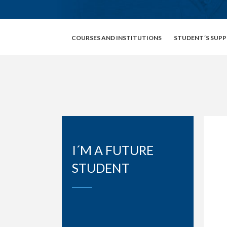
COURSES AND INSTITUTIONS
STUDENT´S SUP
I´M A FUTURE
STUDENT