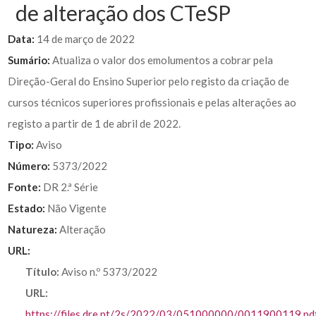
de alteração dos CTeSP
Data:
14 de março de 2022
Sumário:
Atualiza o valor dos emolumentos a cobrar pela
Direção-Geral do Ensino Superior pelo registo da criação de
cursos técnicos superiores profissionais e pelas alterações ao
registo a partir de 1 de abril de 2022.
Tipo:
Aviso
Número:
5373/2022
Fonte:
DR 2.ª Série
Estado:
Não Vigente
Natureza:
Alteração
URL:
Título:
Aviso n.º 5373/2022
URL:
https://files.dre.pt/2s/2022/03/051000000/0011900119.pd