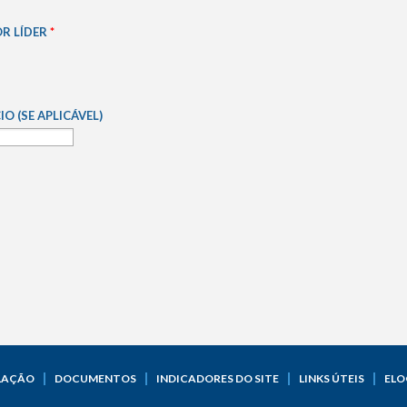
OR LÍDER
*
O (SE APLICÁVEL)
LAÇÃO
DOCUMENTOS
INDICADORES DO SITE
LINKS ÚTEIS
ELO