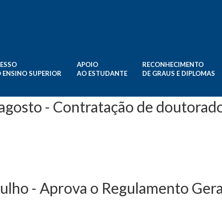
ESSO
APOIO
RECONHECIMENTO
 ENSINO SUPERIOR
AO ESTUDANTE
DE GRAUS E DIPLOMAS
 agosto - Contratação de doutorad
-Lei n.º 57/2016, de 29 d
 julho - Aprova o Regulamento Gera