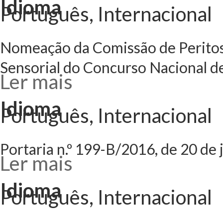
Idioma
Português, Internacional
Nomeação da Comissão de Peritos 
Sensorial do Concurso Nacional d
Ler mais
acerca de Nomeaç
para Candidatos c
Nacional de Aces
Idioma
Português, Internacional
Portaria n.º 199-B/2016, de 20 d
Ler mais
acerca de Portari
Regulamento do 
Idioma
Português, Internacional