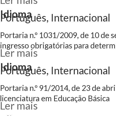
Ler mais
acerca de Portari
Regulamento Gera
Idioma
Português, Internacional
Portaria n.º 1031/2009, de 10 de 
ingresso obrigatórias para determ
Ler mais
acerca de Portari
em que devem ser 
determinados cur
Idioma
Português, Internacional
Portaria n.º 91/2014, de 23 de abr
licenciatura em Educação Básica
Ler mais
acerca de Portari
realização de pro
Educação Básica