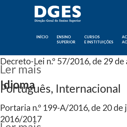
INÍCIO
ENSINO
CURSOS
AC
SUPERIOR
E INSTITUIÇÕES
AO
Decreto-Lei n.º 57/2016, de 29 de
Ler mais
acerca de Decreto
doutorados
Idioma
Português, Internacional
Portaria n.º 199-A/2016, de 20 de
2016/2017