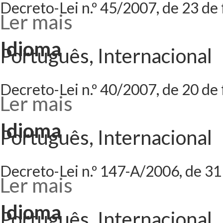
Decreto-Lei n.º 45/2007, de 23 de 
Ler mais
acerca de Decreto
Decreto-Lei n.º 
Idioma
Português, Internacional
Decreto-Lei n.º 40/2007, de 20 de 
Ler mais
acerca de Decreto
Decreto-Lei n.º 
Idioma
Português, Internacional
Decreto-Lei n.º 147-A/2006, de 31 
Ler mais
acerca de Decreto
Decreto-Lei n.º 
Idioma
Português, Internacional