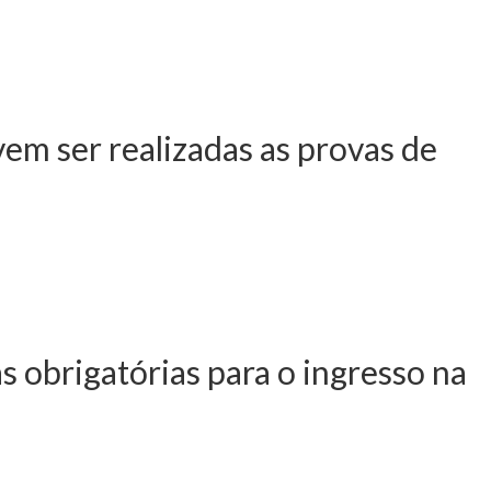
 julho - Aprova o
ionais - 2016/2017
vem ser realizadas as provas de
setembro - Fixa as áreas
ngresso obrigatórias para
as obrigatórias para o ingresso na
il - Determina a
gresso na licenciatura em