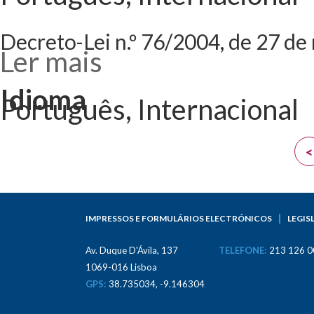
Decreto-Lei n.º 76/2004, de 27 de
Ler mais
acerca de Decreto
Decreto-Lei n.º 
Idioma
Português, Internacional
Páginas
<
IMPRESSOS E FORMULÁRIOS ELECTRÓNICOS
LEGIS
Av. Duque D'Ávila, 137
TELEFONE:
213 126 0
1069-016 Lisboa
GPS:
38.735034, -9.146304