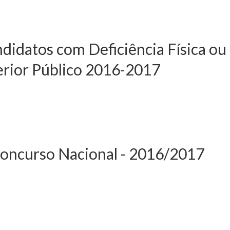
idatos com Deficiência Física ou
erior Público 2016-2017
s do Contingente Especial
Sensorial do Concurso
uperior Público 2016-2017
 Concurso Nacional - 2016/2017
 julho - Aprova o
/2017