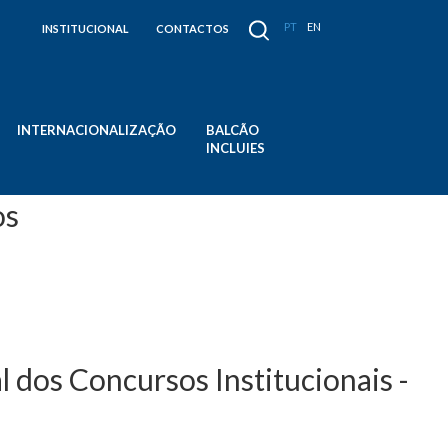
PT
EN
INSTITUCIONAL
CONTACTOS
INTERNACIONALIZAÇÃO
BALCÃO
INCLUIES
os
e agosto - Contratação de
l dos Concursos Institucionais -