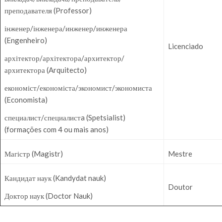
преподавателя (Professor)
інженер/інженера/инженер/инженера
(Engenheiro)
Licenciado
архітектор/архітектора/архитектор/
архитектора (Arquitecto)
економіст/економіста/экономист/экономиста
(Economista)
специалист/специалистa (Spetsialist)
(formações com 4 ou mais anos)
Магістр (Magistr)
Mestre
Кандидат наук (Kandydat nauk)
Doutor
Доктор наук (Doctor Nauk)