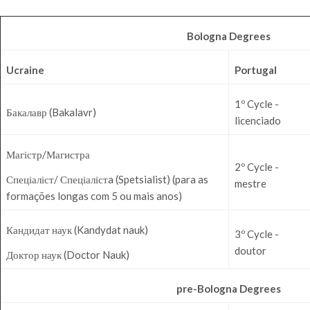
Bologna Degrees
Ucraine
Portugal
1º Cycle -
Бакалавр (Bakalavr)
licenciado
Магістр/Магистра
2º Cycle -
Спеціаліст/ Спеціалістa (Spetsialist) (para as
mestre
formações longas com 5 ou mais anos)
Кандидат наук (Kandydat nauk)
3º Cycle -
doutor
Доктор наук (Doctor Nauk)
pre-Bologna Degrees