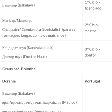
1º Ciclo -
Бакалавр (Bakalavr)
licenciado
Магістр/Магистра
2º Ciclo -
Спеціаліст/ Спеціалістa (Spetsialist) (para as
mestre
formações longas com 5 ou mais anos)
Кандидат наук (Kandydat nauk)
3º Ciclo -
doutor
Доктор наук (Doctor Nauk)
Graus pré-Bolonha
Ucrânia
Portugal
Бакалавр (Bakalavr)
врач/врача/bрач/bрачa/лікар/лікаря (Médico)
викладач/викладача/преподаватель/