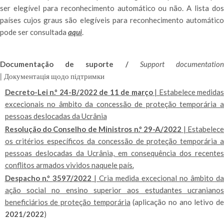
ser elegível para reconhecimento automático ou não. A lista dos
países cujos graus são elegíveis para reconhecimento automático
pode ser consultada
aqui
.
Documentação de suporte /
Support documentatio
|
Документація щодо підтримки
Decreto-Lei n.º 24-B/2022 de 11 de março
| Estabelece medidas
excecionais no âmbito da concessão de proteção temporária a
pessoas deslocadas da Ucrânia
Resolução do Conselho de Ministros n.º 29-A/2022
| Estabelece
os critérios específicos da concessão de proteção temporária a
pessoas deslocadas da Ucrânia, em consequência dos recentes
conflitos armados vividos naquele país.
Despacho n.º 3597/2022
| Cria medida excecional no âmbito d
ação social no ensino superior aos estudantes ucranianos
beneficiários de proteção temporária
(aplicação no ano letivo de
2021/2022
)