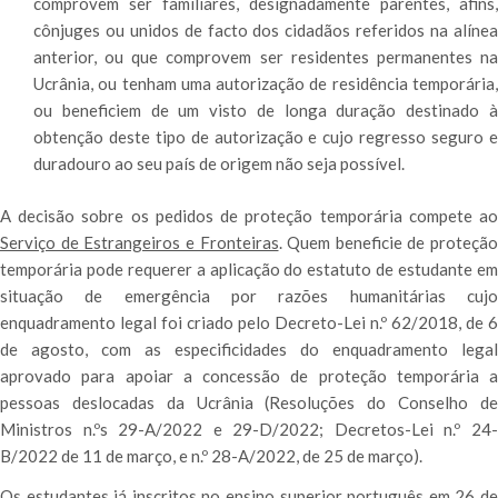
comprovem ser familiares, designadamente parentes, afins,
cônjuges ou unidos de facto dos cidadãos referidos na alínea
anterior, ou que comprovem ser residentes permanentes na
Ucrânia, ou tenham uma autorização de residência temporária,
ou beneficiem de um visto de longa duração destinado à
obtenção deste tipo de autorização e cujo regresso seguro e
duradouro ao seu país de origem não seja possível.
A decisão sobre os pedidos de proteção temporária compete ao
Serviço de Estrangeiros e Fronteiras
. Quem beneficie de proteção
temporária pode requerer a aplicação do estatuto de estudante em
situação de emergência por razões humanitárias cujo
enquadramento legal foi criado pelo Decreto-Lei n.º 62/2018, de 6
de agosto, com as especificidades do enquadramento legal
aprovado para apoiar a concessão de proteção temporária a
pessoas deslocadas da Ucrânia (Resoluções do Conselho de
Ministros n.ºs 29-A/2022 e 29-D/2022; Decretos-Lei n.º 24-
B/2022 de 11 de março, e n.º 28-A/2022, de 25 de março).
Os estudantes já inscritos no ensino superior português em 26 de