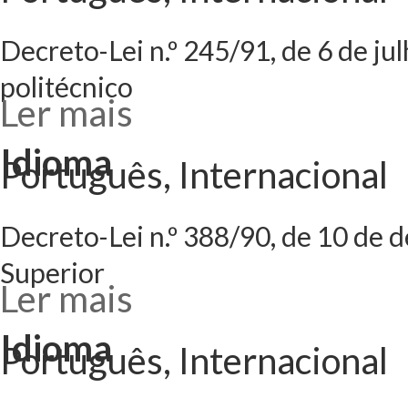
Decreto-Lei n.º 245/91, de 6 de 
politécnico
Ler mais
acerca de Decreto
complementares n
Idioma
Português, Internacional
Decreto-Lei n.º 388/90, de 10 de 
Superior
Ler mais
acerca de Decret
para titulares de
Idioma
Português, Internacional