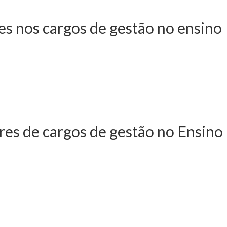
es nos cargos de gestão no ensino
julho - Remunerações
sino politécnico
res de cargos de gestão no Ensino
e dezembro - Suplementos
o Superior