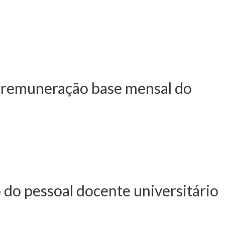
 agosto - Aumento
 do pessoal docente e de
da remuneração base mensal do
junho - Aumentos
l do pessoal docente e de
 do pessoal docente universitário