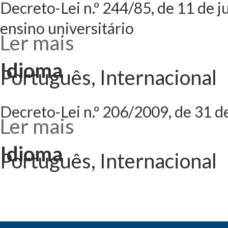
Decreto-Lei n.º 244/85, de 11 de
ensino universitário
Ler mais
acerca de Decreto
complementares n
Idioma
Português, Internacional
Decreto-Lei n.º 206/2009, de 31 de
Ler mais
acerca de Decreto
jurídico do título
Idioma
Português, Internacional
Páginas