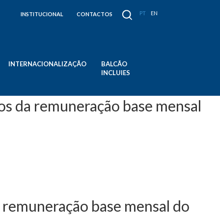
PT
EN
INSTITUCIONAL
CONTACTOS
INTERNACIONALIZAÇÃO
BALCÃO
INCLUIES
ios da remuneração base mensal
e setembro - Aumentos
l do pessoal docente e de
da remuneração base mensal do