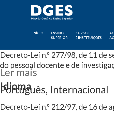
INÍCIO
ENSINO
CURSOS
AC
SUPERIOR
E INSTITUIÇÕES
AO
Decreto-Lei n.º 277/98, de 11 de
do pessoal docente e de investiga
Ler mais
acerca de Decret
extraordinários 
investigação
Idioma
Português, Internacional
Decreto-Lei n.º 212/97, de 16 de