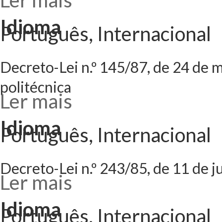
Ler mais
acerca de Decreto
remuneratório do 
pessoal de invest
Idioma
Português, Internacional
Decreto-Lei n.º 145/87, de 24 de m
politécnica
Ler mais
acerca de Decreto
retributivos das 
Idioma
Português, Internacional
Decreto-Lei n.º 243/85, de 11 de j
Ler mais
acerca de Decreto
regime de dedica
Idioma
Português, Internacional