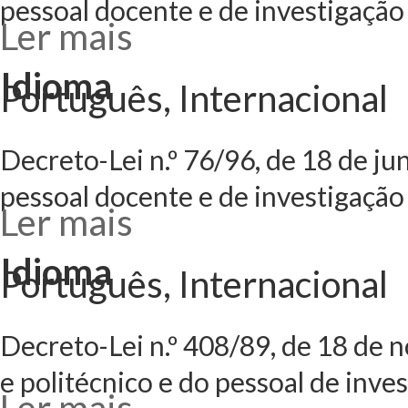
pessoal docente e de investigação
Ler mais
acerca de Decreto
extraordinário d
investigação
Idioma
Português, Internacional
Decreto-Lei n.º 76/96, de 18 de 
pessoal docente e de investigação
Ler mais
acerca de Decreto
extraordinários 
investigação
Idioma
Português, Internacional
Decreto-Lei n.º 408/89, de 18 de 
e politécnico e do pessoal de inves