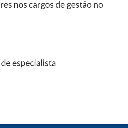
res nos cargos de gestão no
 julho - Remunerações
sino universitário
 de especialista
de agosto - Regime