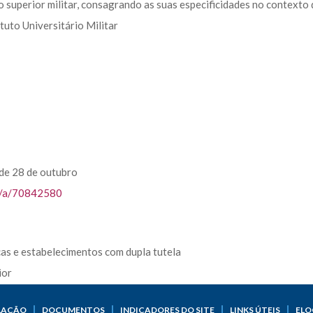
 superior militar, consagrando as suas especificidades no contexto
ituto Universitário Militar
 de 28 de outubro
ile/a/70842580
as e estabelecimentos com dupla tutela
ior
LAÇÃO
DOCUMENTOS
INDICADORES DO SITE
LINKS ÚTEIS
ELO