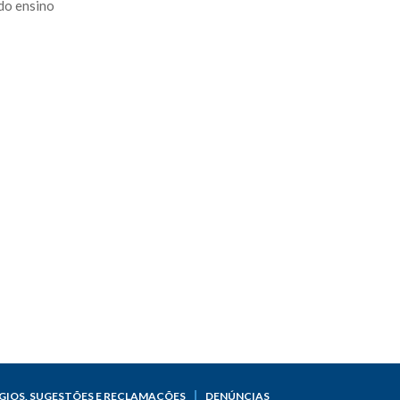
 do ensino
GIOS, SUGESTÕES E RECLAMAÇÕES
DENÚNCIAS