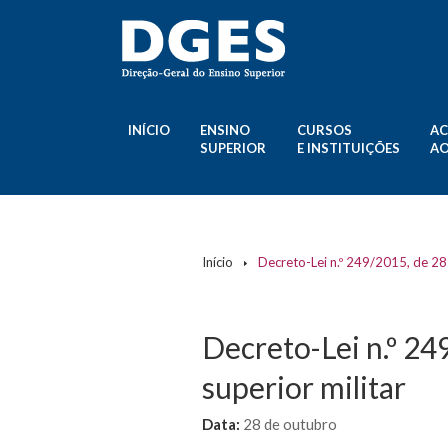
INÍCIO
ENSINO
CURSOS
AC
SUPERIOR
E INSTITUIÇÕES
AO
Início
Decreto-Lei n.º 249/2015, de 28 
Decreto-Lei n.º 24
superior militar
Data:
28 de outubro