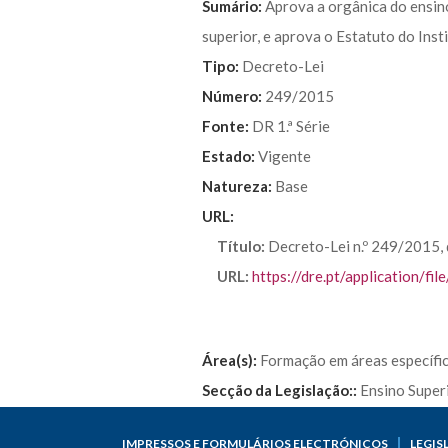
Sumário:
Aprova a orgânica do ensino
superior, e aprova o Estatuto do Inst
Tipo:
Decreto-Lei
Número:
249/2015
Fonte:
DR 1.ª Série
Estado:
Vigente
Natureza:
Base
URL:
Título:
Decreto-Lei n.º 249/2015,
URL:
https://dre.pt/application/f
Área(s):
Formação em áreas específic
Secção da Legislação::
Ensino Super
IMPRESSOS E FORMULÁRIOS ELECTRÓNICOS
LEGIS