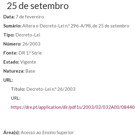
25 de setembro
Data:
7 de fevereiro
Sumário:
Altera o Decreto-Lei n.º 296-A/98, de 25 de setembro
Tipo:
Decreto-Lei
Número:
26/2003
Fonte:
DR 1.ª Série
Estado:
Vigente
Natureza:
Base
URL:
Título:
Decreto-Lei n.º 26/2003
URL:
https://dre.pt/application/dir/pdf1s/2003/02/032A00/0844
Área(s):
Acesso ao Ensino Superior