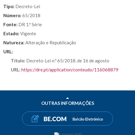
Tipo:
Decreto-Lei
Número:
65/2018
Fonte:
DR 1.ª Série
Estado:
Vigente
Natureza:
Alteração e Republicação
URL:
Título:
Decreto-Lei n.º 65/2018, de 16 de agosto
URL:
https://dre.pt/application/conteudo/116068879
OUTRAS INFORMAÇÕES