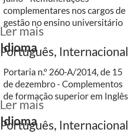
complementares nos cargos de
gestão no ensino universitário
Ler mais
acerca de
Decreto-Lei n.º
244/85, de 11 de
julho -
Idioma
Remunerações
Português, Internacional
complementares
nos cargos de
gestão no ensino
universitário
Portaria n.º 260-A/2014, de 15
de dezembro - Complementos
de formação superior em Inglês
Ler mais
acerca de
Portaria n.º 260-
A/2014, de 15 de
dezembro -
Idioma
Complementos
Português, Internacional
de formação
superior em
Inglês