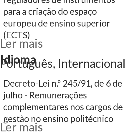
para a criação do espaço
europeu de ensino superior
(ECTS)
Ler mais
acerca de
Decreto-Lei n.º
42/2005, de 22
de fevereiro -
Idioma
Princípios
Português, Internacional
reguladores de
instrumentos
para a criação do
espaço europeu
de ensino
superior (ECTS)
Decreto-Lei n.º 245/91, de 6 de
julho - Remunerações
complementares nos cargos de
gestão no ensino politécnico
Ler mais
acerca de
Decreto-Lei n.º