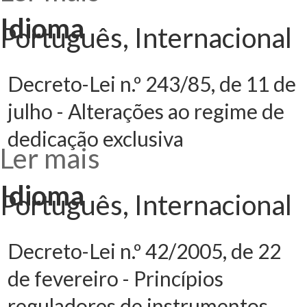
Decreto-Lei n.º
145/87, de 24 de
março - Sistemas
Idioma
retributivos das
Português, Internacional
carreiras
docentes
universitária e
politécnica
Decreto-Lei n.º 243/85, de 11 de
julho - Alterações ao regime de
dedicação exclusiva
Ler mais
acerca de
Decreto-Lei n.º
243/85, de 11 de
julho - Alterações
Idioma
ao regime de
Português, Internacional
dedicação
exclusiva
Decreto-Lei n.º 42/2005, de 22
de fevereiro - Princípios
reguladores de instrumentos