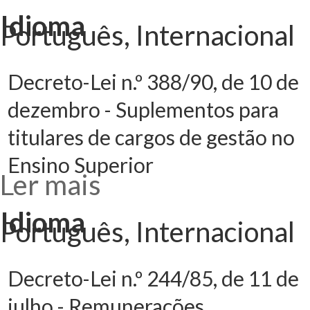
245/91, de 6 de
julho -
Idioma
Remunerações
Português, Internacional
complementares
nos cargos de
gestão no ensino
politécnico
Decreto-Lei n.º 388/90, de 10 de
dezembro - Suplementos para
titulares de cargos de gestão no
Ensino Superior
Ler mais
acerca de
Decreto-Lei n.º
388/90, de 10 de
dezembro -
Idioma
Suplementos
Português, Internacional
para titulares de
cargos de gestão
no Ensino
Superior
Decreto-Lei n.º 244/85, de 11 de
julho - Remunerações