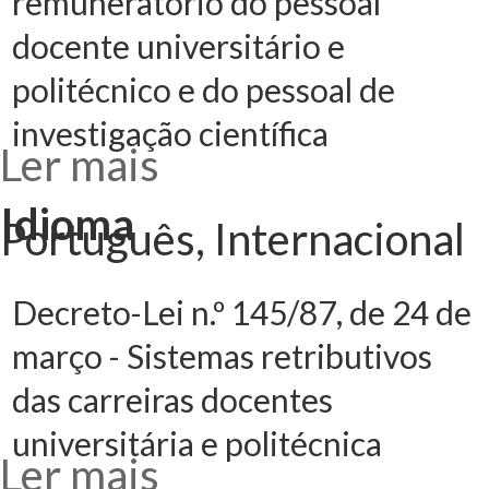
remuneratório do pessoal
docente universitário e
politécnico e do pessoal de
investigação científica
Ler mais
acerca de
Decreto-Lei n.º
408/89, de 18 de
novembro -
Idioma
Estatuto
Português, Internacional
remuneratório
do pessoal
docente
universitário e
politécnico e do
pessoal de
Decreto-Lei n.º 145/87, de 24 de
investigação
científica
março - Sistemas retributivos
das carreiras docentes
universitária e politécnica
Ler mais
acerca de