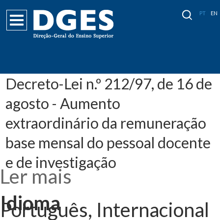
PT
EN
Decreto-Lei n.º 212/97, de 16 de
agosto - Aumento
extraordinário da remuneração
base mensal do pessoal docente
e de investigação
Ler mais
acerca de
Decreto-Lei n.º
212/97, de 16 de
agosto -
Idioma
Aumento
Português, Internacional
extraordinário da
remuneração