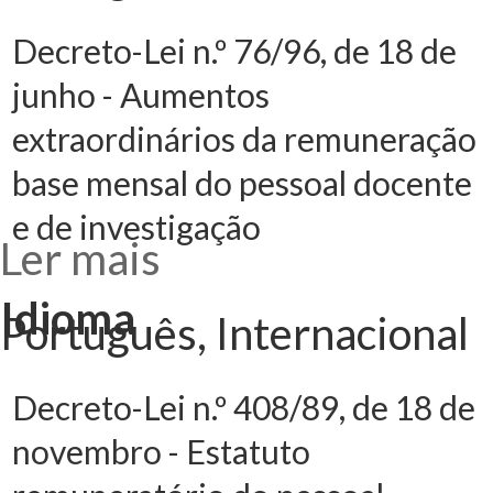
base mensal do
pessoal docente
e de investigação
Decreto-Lei n.º 76/96, de 18 de
junho - Aumentos
extraordinários da remuneração
base mensal do pessoal docente
e de investigação
Ler mais
acerca de
Decreto-Lei n.º
76/96, de 18 de
junho -
Idioma
Aumentos
Português, Internacional
extraordinários
da remuneração
base mensal do
pessoal docente
e de investigação
Decreto-Lei n.º 408/89, de 18 de
novembro - Estatuto