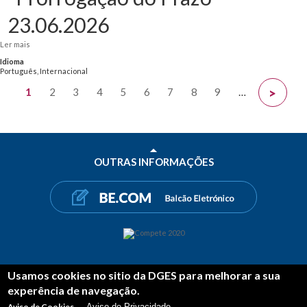
23.06.2026
Ler mais
acerca de Adenda ao Contrato | DIG.INTEL - Capacitação para a Inteligência
Digital - Universidade de Coimbra - "Prorrogação do Prazo" 23.06.2026
Idioma
Português, Internacional
Páginas
1
2
3
4
5
6
7
8
9
…
>
OUTRAS INFORMAÇÕES
Usamos cookies no sitio da DGES para melhorar a sua
PARTILHAR
experência de navegação.
FACEBOOK
TWITTER
LINKEDIN
Aviso de Cookies
Aviso de Privacidade