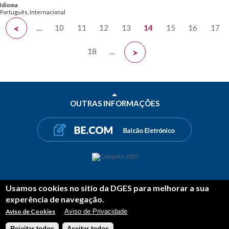
Idioma
Português, Internacional
Páginas
…
10
11
12
13
14
15
16
17
<
18
…
>
OUTRAS INFORMAÇÕES
Usamos cookies no sitio da DGES para melhorar a sua
PARTILHAR
experência de navegação.
FACEBOOK
TWITTER
LINKEDIN
Aviso de Cookies
Aviso de Privacidade
Rejeitar todos
Aceitar todos