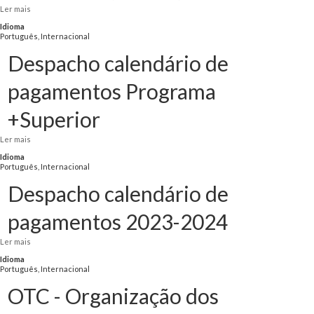
Ler mais
acerca de ISCTE - Istituto Universitário de Lisboa (2023), Parecer à Revisão do
REGIME JURIDICO das INSTITUIÇÕES do ENSINO SUPERIOR , ISCTE, Lisboa
Idioma
Português, Internacional
Despacho calendário de
pagamentos Programa
+Superior
Ler mais
acerca de Despacho calendário de pagamentos Programa +Superior
Idioma
Português, Internacional
Despacho calendário de
pagamentos 2023-2024
Ler mais
acerca de Despacho calendário de pagamentos 2023-2024
Idioma
Português, Internacional
OTC - Organização dos