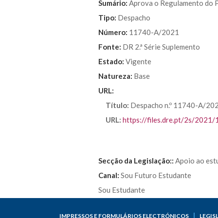
Sumário:
Aprova o Regulamento do P
Tipo:
Despacho
Número:
11740-A/2021
Fonte:
DR 2.ª Série Suplemento
Estado:
Vigente
Natureza:
Base
URL:
Título:
Despacho n.º 11740-A/2021 
URL:
https://files.dre.pt/2s/20
Secção da Legislação::
Apoio ao est
Canal:
Sou Futuro Estudante
Sou Estudante
IMPRESSOS E FORMULÁRIOS ELECTRÓNICOS
LEGIS