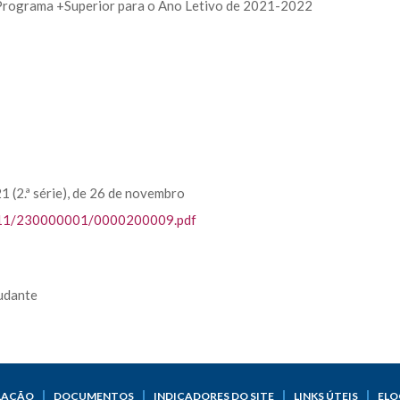
rograma +Superior para o Ano Letivo de 2021-2022
(2.ª série), de 26 de novembro
21/11/230000001/0000200009.pdf
udante
LAÇÃO
DOCUMENTOS
INDICADORES DO SITE
LINKS ÚTEIS
ELO