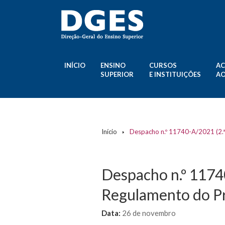
INÍCIO
ENSINO
CURSOS
AC
SUPERIOR
E INSTITUIÇÕES
AO
Início
Despacho n.º 11740-A/2021 (2.
Despacho n.º 11740
Regulamento do P
Data:
26 de novembro